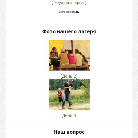
[
Результаты
·
Архив
]
Всего ответов:
252
Фото нашего лагеря
[
День 2
]
[
День 3
]
Наш вопрос